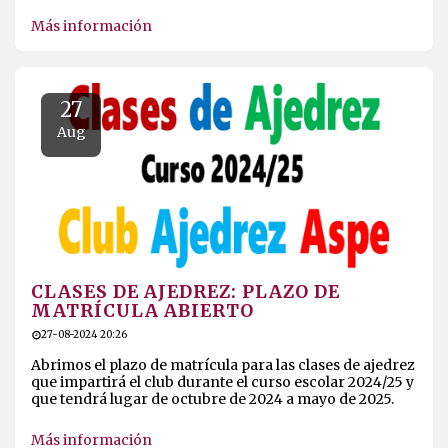
EL PRIMER PUESTO EN EL BENIDORM
CHESS OPEN 2024
03-11-2024 16:36
Finaliza el Benidorm Chess Open en su edición de 2024
con la victoria de Félix Jose Ynojosa en la Categoría
Absoluta y Sebastián Martínez en la Categoría Sub
2000.
Más información
27
Aug
CLASES DE AJEDREZ: PLAZO DE