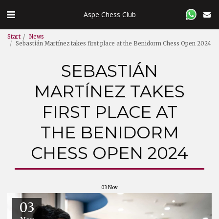
Aspe Chess Club
Start
News
Sebastián Martínez takes first place at the Benidorm Chess Open 2024
SEBASTIÁN
MARTÍNEZ TAKES
FIRST PLACE AT
THE BENIDORM
CHESS OPEN 2024
03
Nov
03