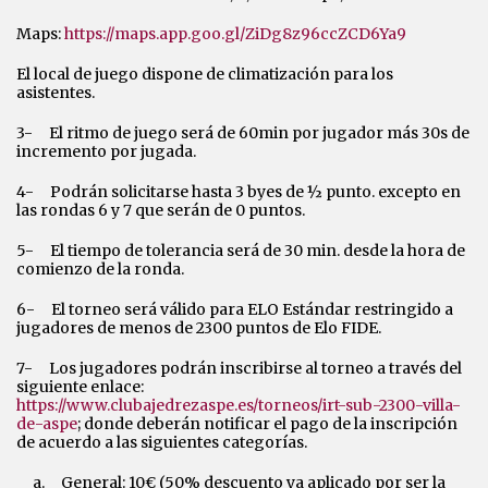
Maps:
https://maps.app.goo.gl/ZiDg8z96ccZCD6Ya9
El local de juego dispone de climatización para los
asistentes.
3- El ritmo de juego será de 60min por jugador más 30s de
incremento por jugada.
4- Podrán solicitarse hasta 3 byes de ½ punto. excepto en
las rondas 6 y 7 que serán de 0 puntos.
5- El tiempo de tolerancia será de 30 min. desde la hora de
comienzo de la ronda.
6- El torneo será válido para ELO Estándar restringido a
jugadores de menos de 2300 puntos de Elo FIDE.
7- Los jugadores podrán inscribirse al torneo a través del
siguiente enlace:
https://www.clubajedrezaspe.es/torneos/irt-sub-2300-villa-
de-aspe
; donde deberán notificar el pago de la inscripción
de acuerdo a las siguientes categorías.
a. General: 10€ (50% descuento ya aplicado por ser la